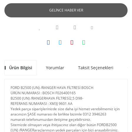
GELİNCE HABER VER
Ürün Bilgisi
Yorumlar
Taksit Seçenekleri
Ön
FORD B2500 (UN) /RANGER HAVA FİLTRESİ BOSCH
ÜRÜN NUMARASI : BOSCH F026400165
B2500 (UN) /RANGERHAVA FİLTRESİ2,5 D98-
REFERANS NUMARASI : XM3J 9601 AA
Yedek parça siparişlerinizde size daha iyi hizmet verebilmemiz için
aracınızın ŞASE numarası ile birlikte bizimle 0312 3946263
numaralı telefonumuzdan iletişime geçebilirsiniz.
Sitemizde olmayan veya ihitiyacınız olan diğer bütün FORDB2500
(UN) /RANGERaraçlarınızın yedek parçaları için bizi arayabilirsiniz.