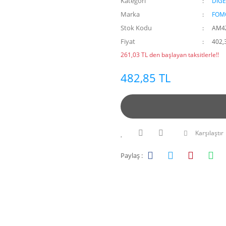
Kategori
DİĞE
Marka
FOM
Stok Kodu
AM4
Fiyat
402,
261,03 TL den başlayan taksitlerle!!
482,85 TL
Karşılaştır
Paylaş :