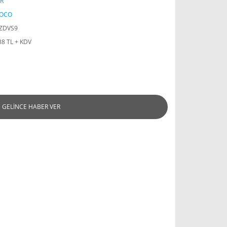
R
OCO
ZDVS9
38 TL + KDV
GELİNCE HABER VER