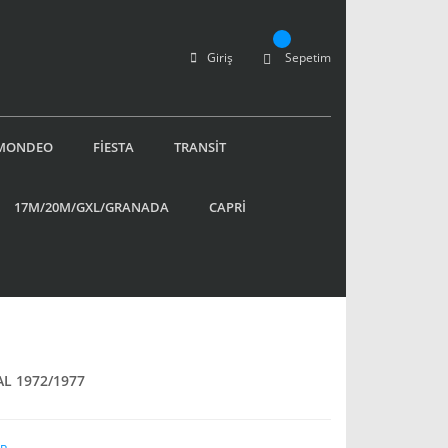
Giriş
Sepetim
MONDEO
FİESTA
TRANSİT
17M/20M/GXL/GRANADA
CAPRİ
L 1972/1977