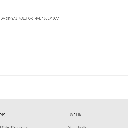
A SİNYAL KOLU ORJİNAL 1972/1977
RİŞ
ÜYELİK
i Satış Sözleşmesi
Yeni Üyelik