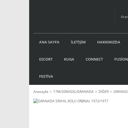
ANA SAYFA
İLETİŞİM
HAKKIMIZDA
ESCORT
KUGA
CONNECT
FUSİON
FESTİVA
Anasayfa
17M/20M/GXL/GRANADA
DİĞER
GRANADA