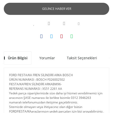
GELİNCE HABER VER
Ürün Bilgisi
Yorumlar
Taksit Seçenekleri
Ön
FORD FIESTA/KA FREN SİLİNDİRİ ARKA BOSCH
ÜRÜN NUMARASI : BOSCH F026002502
FIESTA/KAFREN SİLİNDİRİ ARKABM96-
REFERANS NUMARASI : XS51 2261 AA
Yedek parça siparişlerinizde size daha iyi hizmet verebilmemiz için
aracınızın ŞASE numarası ile birlikte bizimle 0312 3946263
numaralı telefonumuzdan iletişime geçebilirsiniz.
Sitemizde olmayan veya ihitiyacınız olan diğer bütün
FORDFIESTA/KAaraçlarınızın yedek parçaları için bizi arayabilirsiniz.