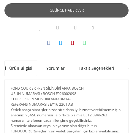
GELİNCE HABER VER
Ürün Bilgisi
Yorumlar
Taksit Seçenekleri
Ön
FORD COURIER FREN SİLİNDİRİ ARKA BOSCH
ÜRÜN NUMARASI : BOSCH F026002098
COURIERFREN SİLİNDİRİ ARKABM14-
REFERANS NUMARASI : EY16 2261 AB
Yedek parça siparişlerinizde size daha iyi hizmet verebilmemiz için
aracınızın ŞASE numarası ile birlikte bizimle 0312 3946263
numaralı telefonumuzdan iletişime geçebilirsiniz.
Sitemizde olmayan veya ihitiyacınız olan diğer bütün
FORDCOURIERaraçlarınızın yedek parçaları için bizi arayabilirsiniz.