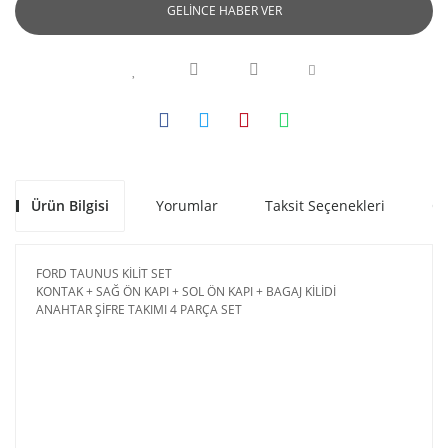
GELİNCE HABER VER
Ürün Bilgisi
Yorumlar
Taksit Seçenekleri
Ön
FORD TAUNUS KİLİT SET
KONTAK + SAĞ ÖN KAPI + SOL ÖN KAPI + BAGAJ KİLİDİ
ANAHTAR ŞİFRE TAKIMI 4 PARÇA SET