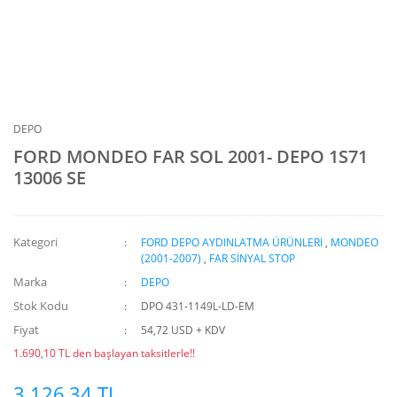
DEPO
FORD MONDEO FAR SOL 2001- DEPO 1S71
13006 SE
Kategori
FORD DEPO AYDINLATMA ÜRÜNLERİ
,
MONDEO
(2001-2007)
,
FAR SİNYAL STOP
Marka
DEPO
Stok Kodu
DPO 431-1149L-LD-EM
Fiyat
54,72 USD + KDV
1.690,10 TL den başlayan taksitlerle!!
3.126,34 TL