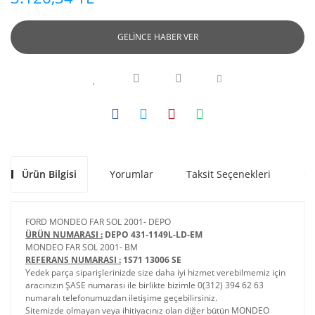
GELİNCE HABER VER
Ürün Bilgisi
Yorumlar
Taksit Seçenekleri
Ön
FORD MONDEO FAR SOL 2001- DEPO
ÜRÜN NUMARASI :
DEPO 431-1149L-LD-EM
MONDEO FAR SOL 2001- BM
REFERANS NUMARASI :
1S71 13006 SE
Yedek parça siparişlerinizde size daha iyi hizmet verebilmemiz için
aracınızın ŞASE numarası ile birlikte bizimle 0(312) 394 62 63
numaralı telefonumuzdan iletişime geçebilirsiniz.
Sitemizde olmayan veya ihitiyacınız olan diğer bütün MONDEO