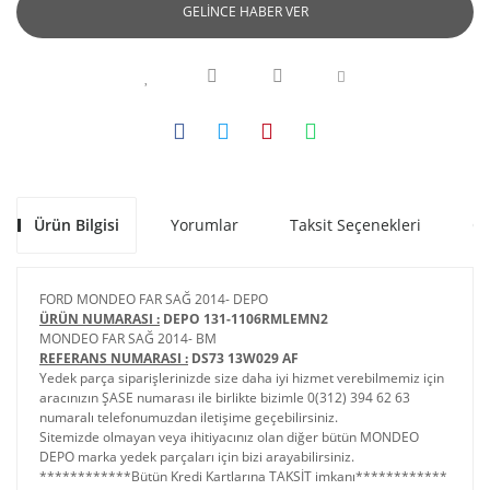
GELİNCE HABER VER
Ürün Bilgisi
Yorumlar
Taksit Seçenekleri
Ön
FORD MONDEO FAR SAĞ 2014- DEPO
ÜRÜN NUMARASI :
DEPO 131-1106RMLEMN2
MONDEO FAR SAĞ 2014- BM
REFERANS NUMARASI :
DS73 13W029 AF
Yedek parça siparişlerinizde size daha iyi hizmet verebilmemiz için
aracınızın ŞASE numarası ile birlikte bizimle 0(312) 394 62 63
numaralı telefonumuzdan iletişime geçebilirsiniz.
Sitemizde olmayan veya ihitiyacınız olan diğer bütün MONDEO
DEPO marka yedek parçaları için bizi arayabilirsiniz.
************Bütün Kredi Kartlarına TAKSİT imkanı************