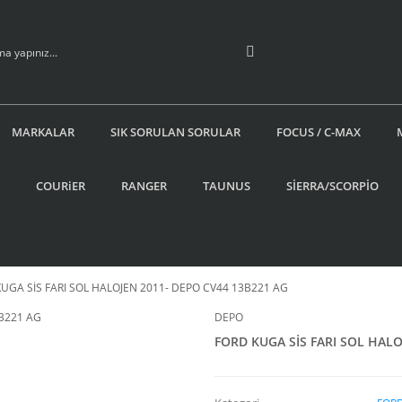
MARKALAR
SIK SORULAN SORULAR
FOCUS / C-MAX
COURiER
RANGER
TAUNUS
SİERRA/SCORPİO
UGA SİS FARI SOL HALOJEN 2011- DEPO CV44 13B221 AG
DEPO
FORD KUGA SİS FARI SOL HALO