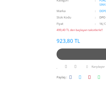
Kategori
FOR
SİNY
Marka
DEP
Stok Kodu
DPO 
Fiyat
16,1
499,40 TL den başlayan taksitlerle!!
923,80 TL
Karşılaştır
Paylaş :