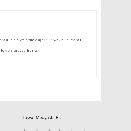
rası ile birlikte bizimle 0(312) 394 62 63 numaralı
in bizi arayabilirsiniz.
Sosyal Medya'da Biz