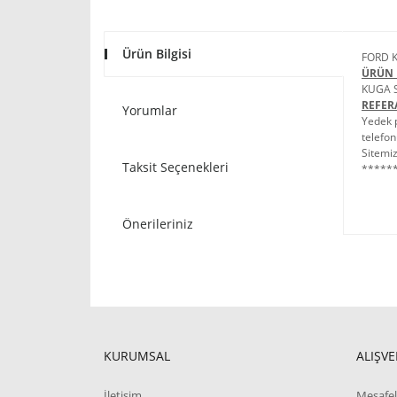
Ürün Bilgisi
FORD K
ÜRÜN 
KUGA S
REFER
Yorumlar
Yedek p
telefon
Sitemiz
Taksit Seçenekleri
******
Önerileriniz
KURUMSAL
ALIŞVE
İletişim
Mesafel