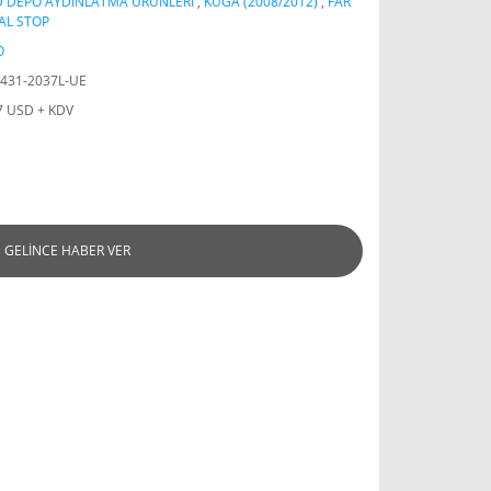
D DEPO AYDINLATMA ÜRÜNLERİ
,
KUGA (2008/2012)
,
FAR
AL STOP
O
431-2037L-UE
7 USD + KDV
GELİNCE HABER VER