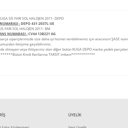
UGA SİS FARI SOL HALOJEN 2011- DEPO
NUMARASI :
DEPO 431-2037L-UE
İS FARI SOL HALOJEN 2011- BM
ANS NUMARASI :
CV44 13B221 AG
arça siparişlerinizde size daha iyi hizmet verebilmemiz için aracınızın ŞASE numa
umuzdan iletişime geçebilirsiniz.
de olmayan veya ihitiyacınız olan diğer bütün KUGA DEPO marka yedek parçaları iç
******Bütün Kredi Kartlarına TAKSİT imkanı************
RİŞ
ÜYELİK
i Satış Sözleşmesi
Yeni Üyelik