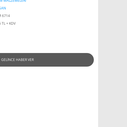
IM MALZEMELERİ
SAN
 6714
6 TL + KDV
GELİNCE HABER VER