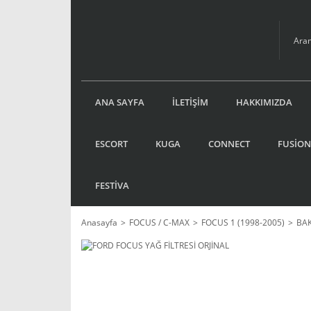
ANA SAYFA
İLETİŞİM
HAKKIMIZDA
ESCORT
KUGA
CONNECT
FUSİON
FESTİVA
Anasayfa
FOCUS / C-MAX
FOCUS 1 (1998-2005)
BA