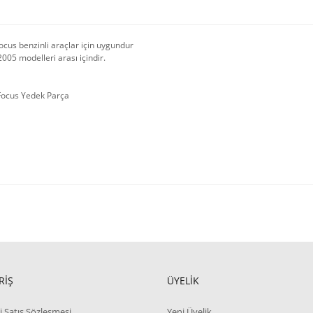
ocus benzinli araçlar için uygundur
005 modelleri arası içindir.
Focus Yedek Parça
RİŞ
ÜYELİK
i Satış Sözleşmesi
Yeni Üyelik