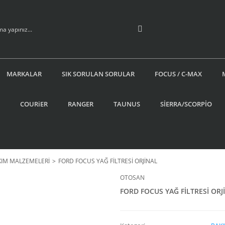
MARKALAR
SIK SORULAN SORULAR
FOCUS / C-MAX
COURiER
RANGER
TAUNUS
SİERRA/SCORPİO
KIM MALZEMELERİ
FORD FOCUS YAĞ FİLTRESİ ORJİNAL
OTOSAN
FORD FOCUS YAĞ FİLTRESİ ORJ