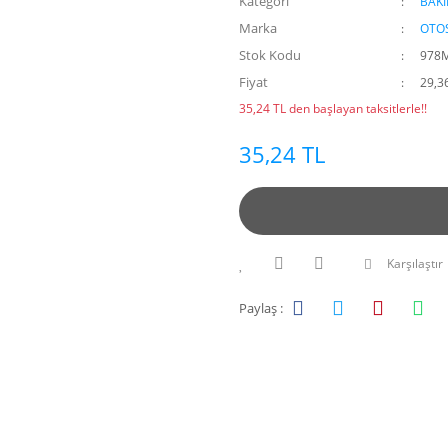
Kategori
BAK
Marka
OTO
Stok Kodu
978M
Fiyat
29,3
35,24 TL den başlayan taksitlerle!!
35,24 TL
Karşılaştır
Paylaş :