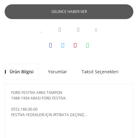
GELİNCE HABER VER
Ürün Bilgisi
Yorumlar
Taksit Seçenekleri
Ön
FORD FESTİVA ARKA TAMPON
1988-1994 ARASI FORD FESTİVA
0552.186.00.00
FESTİVA YEDEKLERİ İÇİN İRTİBATA GEÇİNİZ...