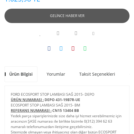
GELİNCE HABER VER
Ürün Bilgisi
Yorumlar
Taksit Seçenekleri
Ön
FORD ECOSPORT STOP LAMBASI SAĞ 2015- DEPO
ÜRÜN NUMARASI :
DEPO 431-19B7R-UE
ECOSPORT STOP LAMBASI SAĞ 2015- BM
REFERANS NUMARASI :
CN15 13404 BB
Yedek parça siparişlerinizde size daha iyi hizmet verebilmemiz için
aracınızın ŞASE numarası ile birlikte bizimle 0(312) 394 62 63
numaralı telefonumuzdan iletişime geçebilirsiniz.
Sitemizde olmayan veya ihitiyacınız olan diğer bütün ECOSPORT