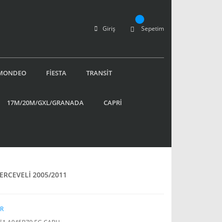
Giriş
Sepetim
MONDEO
FİESTA
TRANSİT
17M/20M/GXL/GRANADA
CAPRİ
RCEVELİ 2005/2011
R