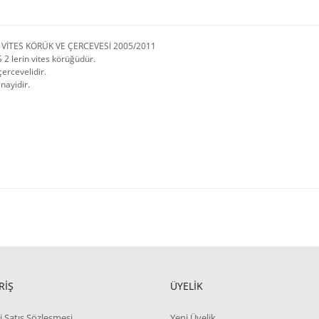
VİTES KÖRÜK VE ÇERCEVESİ 2005/2011
2 lerin vites körüğüdür.
ercevelidir.
nayidir.
RİŞ
ÜYELİK
i Satış Sözleşmesi
Yeni Üyelik