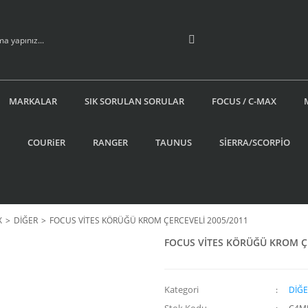
MARKALAR
SIK SORULAN SORULAR
FOCUS / C-MAX
COURiER
RANGER
TAUNUS
SİERRA/SCORPİO
X
DİĞER
FOCUS VİTES KÖRÜĞÜ KROM ÇERCEVELİ 2005/2011
FOCUS VİTES KÖRÜĞÜ KROM ÇE
Kategori
DİĞE