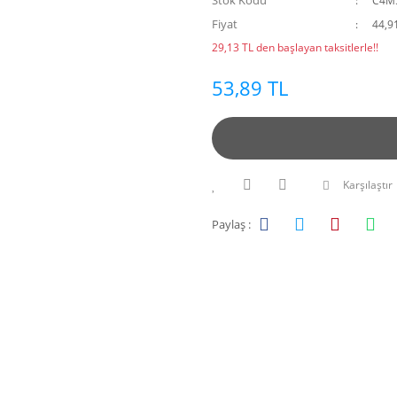
Stok Kodu
C4M
Fiyat
44,9
29,13 TL den başlayan taksitlerle!!
53,89 TL
Karşılaştır
Paylaş :