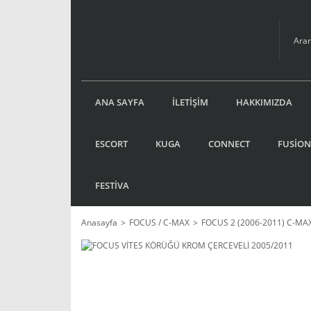
ANA SAYFA
İLETİŞİM
HAKKIMIZDA
ESCORT
KUGA
CONNECT
FUSİON
FESTİVA
Anasayfa
FOCUS / C-MAX
FOCUS 2 (2006-2011) C-MA