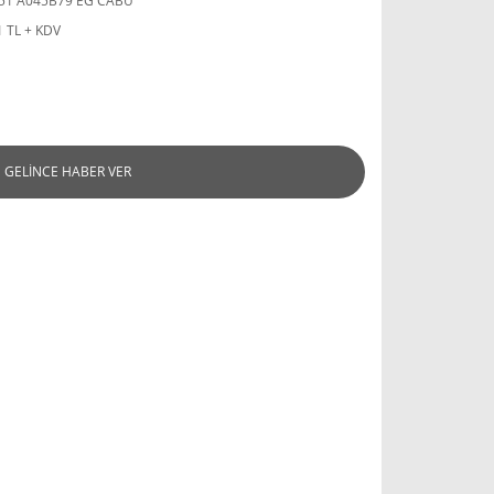
51 A045B79 EG CABU
1 TL + KDV
GELİNCE HABER VER