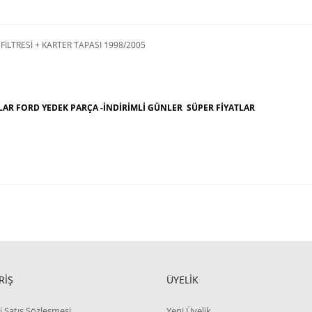
FİLTRESİ + KARTER TAPASI 1998/2005
LAR FORD YEDEK PARÇA -İNDİRİMLİ GÜNLER SÜPER FİYATLAR
RİŞ
ÜYELİK
i Satış Sözleşmesi
Yeni Üyelik