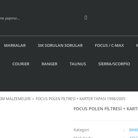
MARKALAR
SIK SORULAN SORULAR
FOCUS / C-MAX
COURiER
RANGER
TAUNUS
SİERRA/SCORPİO
KIM MALZEMELERİ
FOCUS POLEN FİLTRESİ + KARTER TAPASI 1998/2005
FOCUS POLEN FİLTRESİ + KART
Kategori
BAK