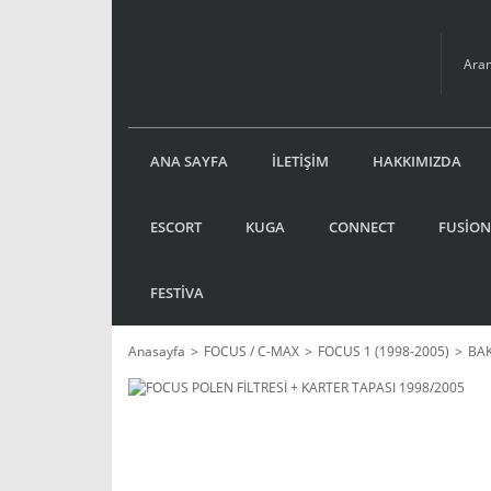
ANA SAYFA
İLETİŞİM
HAKKIMIZDA
ESCORT
KUGA
CONNECT
FUSİON
FESTİVA
Anasayfa
FOCUS / C-MAX
FOCUS 1 (1998-2005)
BA