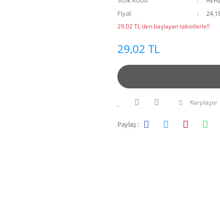
Stok Kodu
AEH
Fiyat
24,1
29,02 TL den başlayan taksitlerle!!
29,02 TL
Karşılaştır
Paylaş :