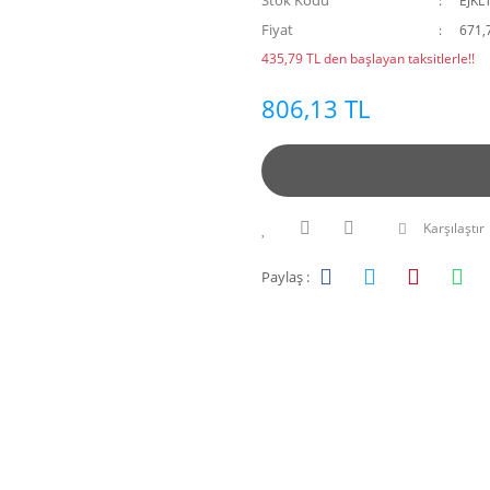
Stok Kodu
EJKL
Fiyat
671,
435,79 TL den başlayan taksitlerle!!
806,13 TL
Karşılaştır
Paylaş :