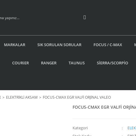
MARKALAR
SIK SORULAN SORULAR
FOCUS / C-MAX
COURiER
RANGER
TAUNUS
SİERRA/SCORPİO
X
ELEKTRİKLİ AKSAM
FOCUS-CMAX EGR VALFİ ORJİNAL VALEO
FOCUS-CMAX EGR VALFİ ORJİN
Kategori
ELEK