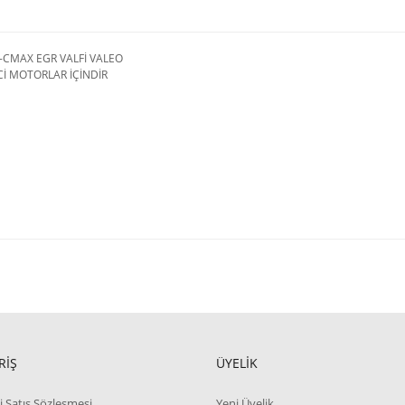
-CMAX EGR VALFİ VALEO
Cİ MOTORLAR İÇİNDİR
RİŞ
ÜYELİK
i Satış Sözleşmesi
Yeni Üyelik