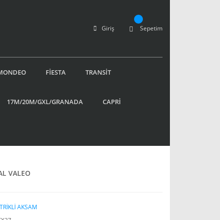
Giriş
Sepetim
MONDEO
FİESTA
TRANSİT
17M/20M/GXL/GRANADA
CAPRİ
AL VALEO
TRİKLİ AKSAM