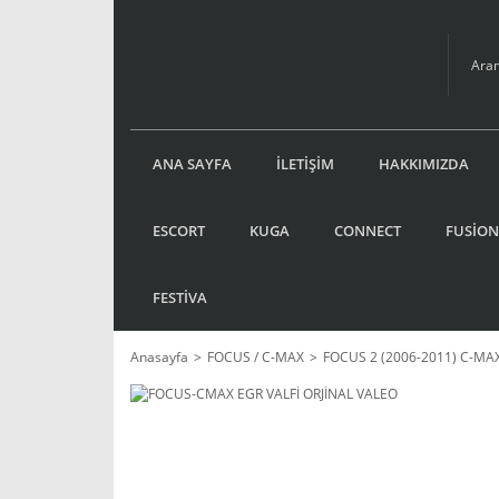
ANA SAYFA
İLETİŞİM
HAKKIMIZDA
ESCORT
KUGA
CONNECT
FUSİON
FESTİVA
Anasayfa
FOCUS / C-MAX
FOCUS 2 (2006-2011) C-MA