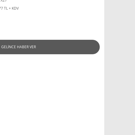
TX27
77 TL + KDV
GELİNCE HABER VER