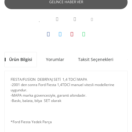
GELİNCE HABER VER
Ürün Bilgisi
Yorumlar
Taksit Seçenekleri
Ön
FİESTA/FUSİON DEBRİYAJ SETİ 1,4 TDCİ MAPA
-2001 den sonra Ford Fiesta 1,4TDCİ manuel vitesli modellerine
uygundur.
-MAPA marka güvencesiyle, garanti altındadır.
-Baskı, balata, bilya SET olarak
*Ford Fiesta Yedek Parça