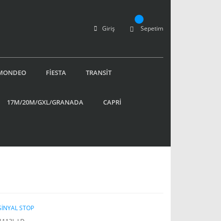
Giriş
Sepetim
MONDEO
FİESTA
TRANSİT
17M/20M/GXL/GRANADA
CAPRİ
SİNYAL STOP