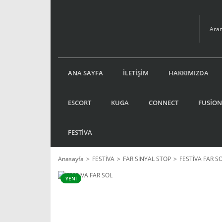
ANA SAYFA
İLETİŞİM
HAKKIMIZDA
ESCORT
KUGA
CONNECT
FUSİON
FESTİVA
Anasayfa
FESTİVA
FAR SİNYAL STOP
FESTİVA FAR S
YENİ