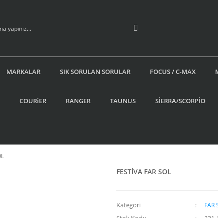
MARKALAR
SIK SORULAN SORULAR
FOCUS / C-MAX
COURiER
RANGER
TAUNUS
SİERRA/SCORPİO
OL
FESTİVA FAR SOL
Kategori
FAR 