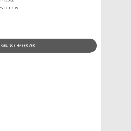
1113L-LD
25 TL + KDV
GELİNCE HABER VER