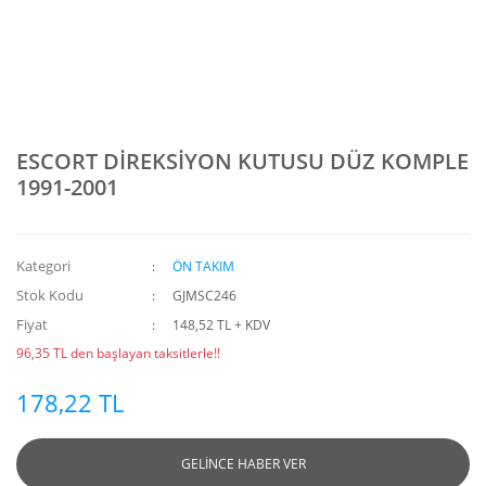
ESCORT DİREKSİYON KUTUSU DÜZ KOMPLE
1991-2001
Kategori
ÖN TAKIM
Stok Kodu
GJMSC246
Fiyat
148,52 TL + KDV
96,35 TL den başlayan taksitlerle!!
178,22 TL
GELİNCE HABER VER