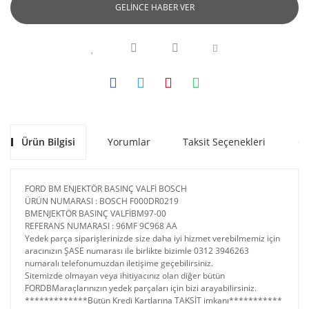
GELİNCE HABER VER
Ürün Bilgisi
Yorumlar
Taksit Seçenekleri
Ön
FORD BM ENJEKTÖR BASINÇ VALFİ BOSCH
ÜRÜN NUMARASI : BOSCH F000DR0219
BMENJEKTÖR BASINÇ VALFİBM97-00
REFERANS NUMARASI : 96MF 9C968 AA
Yedek parça siparişlerinizde size daha iyi hizmet verebilmemiz için
aracınızın ŞASE numarası ile birlikte bizimle 0312 3946263
numaralı telefonumuzdan iletişime geçebilirsiniz.
Sitemizde olmayan veya ihitiyacınız olan diğer bütün
FORDBMaraçlarınızın yedek parçaları için bizi arayabilirsiniz.
*************Bütün Kredi Kartlarına TAKSİT imkanı***********