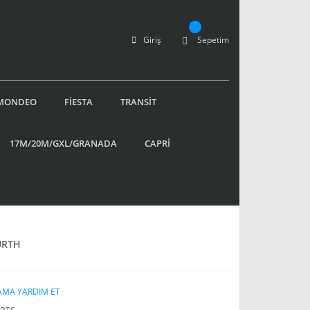
Giriş
Sepetim
MONDEO
FİESTA
TRANSİT
17M/20M/GXL/GRANADA
CAPRİ
ÜRTH
AMA YARDIM ET