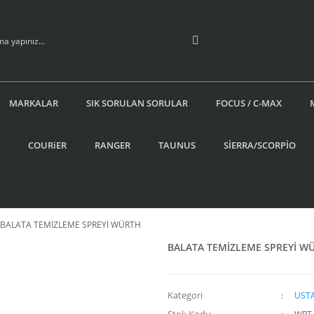
MARKALAR
SIK SORULAN SORULAR
FOCUS / C-MAX
COURiER
RANGER
TAUNUS
SİERRA/SCORPİO
BALATA TEMİZLEME SPREYİ WÜRTH
BALATA TEMİZLEME SPREYİ W
Kategori
UST