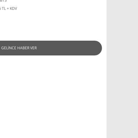
 BTS
6 TL + KDV
GELİNCE HABER VER