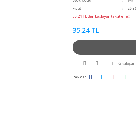
Stok Kodu
WRT
Fiyat
29,3
35,24 TL den başlayan taksitlerle!!
35,24 TL
Karşılaştır
Paylaş :