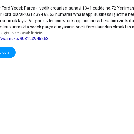
r Ford Yedek Parça - İvedik organize  sanayi 1341 cadde no:72 Yenimah
 sunmaktayız. Ve yine sizler için whatsapp business hesabımızın katalog
mleri sunmakta yedek parça dünyasının öncü firmalarından olmaktan 
çin linki tıklayabilirsiniz.
//wa.me/c/903123946263
loglar