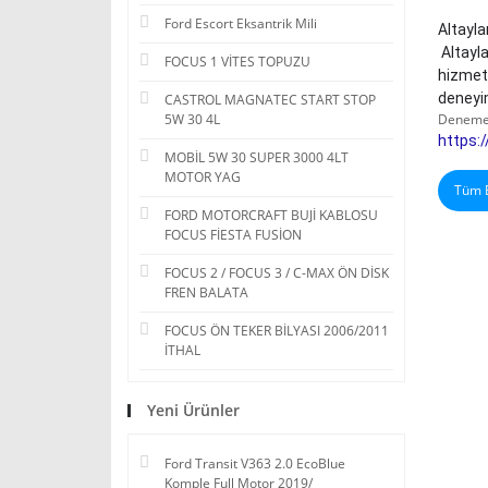
Ford Escort Eksantrik Mili
Altayla
 Altaylar Ford  olarak 0312 394 62 63 numaralı Whatsapp Business işletme hesabımızda sizlere uzun süredir hızlı ve kolay iletişim 
FOCUS 1 VİTES TOPUZU
hizmeti
deneyi
CASTROL MAGNATEC START STOP
Denemek i
5W 30 4L
https:
MOBİL 5W 30 SUPER 3000 4LT
MOTOR YAG
Tüm B
FORD MOTORCRAFT BUJİ KABLOSU
FOCUS FİESTA FUSİON
FOCUS 2 / FOCUS 3 / C-MAX ÖN DİSK
FREN BALATA
FOCUS ÖN TEKER BİLYASI 2006/2011
İTHAL
Yeni Ürünler
Ford Transit V363 2.0 EcoBlue
Komple Full Motor 2019/