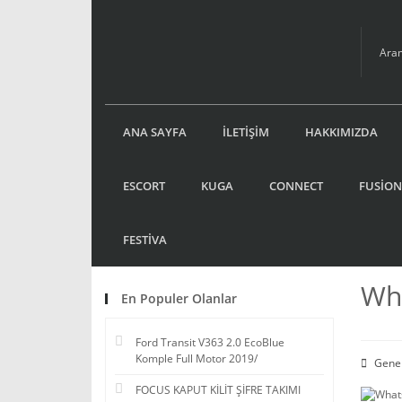
ANA SAYFA
İLETİŞİM
HAKKIMIZDA
ESCORT
KUGA
CONNECT
FUSİON
FESTİVA
Wha
En Populer Olanlar
Ford Transit V363 2.0 EcoBlue
Komple Full Motor 2019/
Gene
FOCUS KAPUT KİLİT ŞİFRE TAKIMI