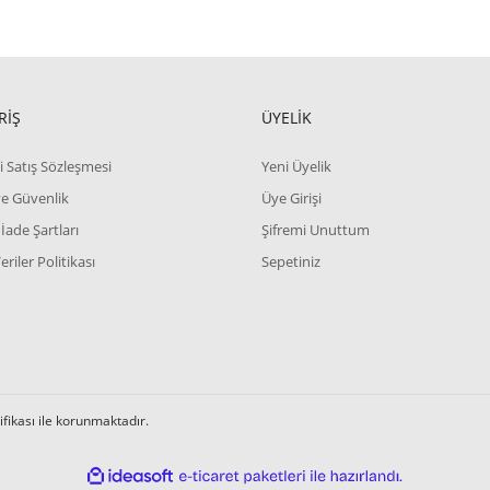
RİŞ
ÜYELİK
i Satış Sözleşmesi
Yeni Üyelik
 ve Güvenlik
Üye Girişi
 İade Şartları
Şifremi Unuttum
Veriler Politikası
Sepetiniz
tifikası ile korunmaktadır.
ile
ideasoft
e-