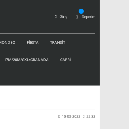
Giriş
Sepetim
MONDEO
FİESTA
TRANSİT
17M/20M/GXL/GRANADA
CAPRİ
10-03-2022
22:32