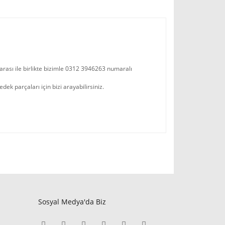
arası ile birlikte bizimle 0312 3946263 numaralı
k parçaları için bizi arayabilirsiniz.
Sosyal Medya'da Biz