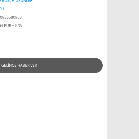
D BOSCH ÜRÜNLER
CH
0986580950
04 EUR + KDV
GELİNCE HABER VER