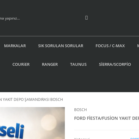
MARKALAR
SIK SORULAN SORULAR
FOCUS / C-MAX
COURiER
RANGER
TAUNUS
SİERRA/SCORPİO
ON YAKIT DEPO ŞAMANDIRASI BOSCH
BOSCH
FORD FİESTA/FUSİON YAKIT D