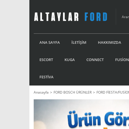
ANA SAYFA
İLETİŞİM
HAKKIMIZDA
ESCORT
KUGA
CONNECT
FUSİON
FESTİVA
Anasayfa
FORD BOSCH ÜRÜNLER
FORD FİESTA/FUSİ