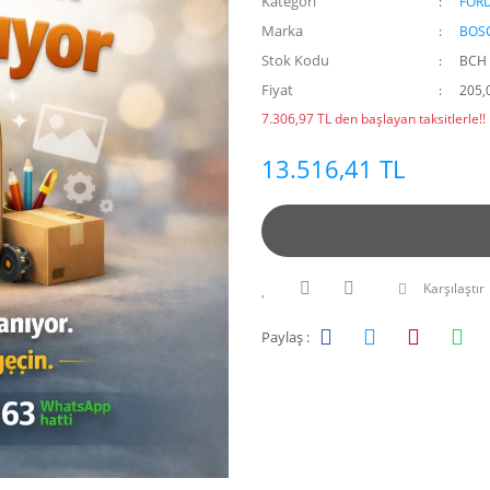
Kategori
FOR
Marka
BOS
Stok Kodu
BCH 
Fiyat
205,
7.306,97 TL den başlayan taksitlerle!!
13.516,41 TL
Karşılaştır
Paylaş :