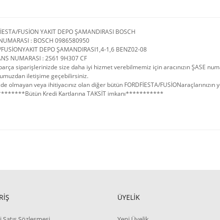
FİESTA/FUSİON YAKIT DEPO ŞAMANDIRASI BOSCH
NUMARASI : BOSCH 0986580950
/FUSİONYAKIT DEPO ŞAMANDIRASI1,4-1,6 BENZ02-08
NS NUMARASI : 2S61 9H307 CF
arça siparişlerinizde size daha iyi hizmet verebilmemiz için aracınızın ŞASE num
umuzdan iletişime geçebilirsiniz.
de olmayan veya ihitiyacınız olan diğer bütün FORDFİESTA/FUSİONaraçlarınızın yede
*******Bütün Kredi Kartlarına TAKSİT imkanı***********
RİŞ
ÜYELİK
i Satış Sözleşmesi
Yeni Üyelik