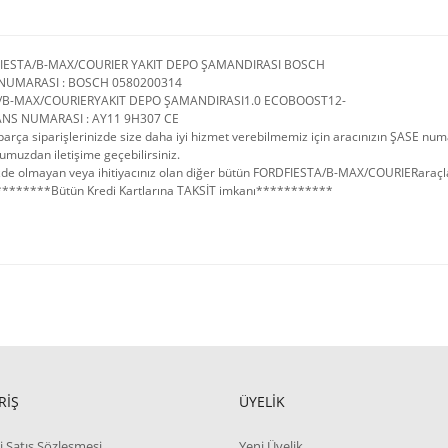
FIESTA/B-MAX/COURIER YAKIT DEPO ŞAMANDIRASI BOSCH
NUMARASI : BOSCH 0580200314
A/B-MAX/COURIERYAKIT DEPO ŞAMANDIRASI1.0 ECOBOOST12-
NS NUMARASI : AY11 9H307 CE
arça siparişlerinizde size daha iyi hizmet verebilmemiz için aracınızın ŞASE num
umuzdan iletişime geçebilirsiniz.
de olmayan veya ihitiyacınız olan diğer bütün FORDFIESTA/B-MAX/COURIERaraçlarını
*******Bütün Kredi Kartlarına TAKSİT imkanı***********
RİŞ
ÜYELİK
i Satış Sözleşmesi
Yeni Üyelik