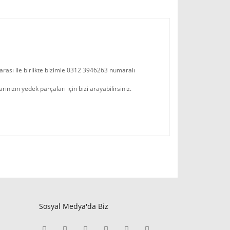
arası ile birlikte bizimle 0312 3946263 numaralı
zın yedek parçaları için bizi arayabilirsiniz.
Sosyal Medya'da Biz