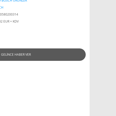
D BOSCH ÜRÜNLER
CH
0580200314
02 EUR + KDV
GELİNCE HABER VER