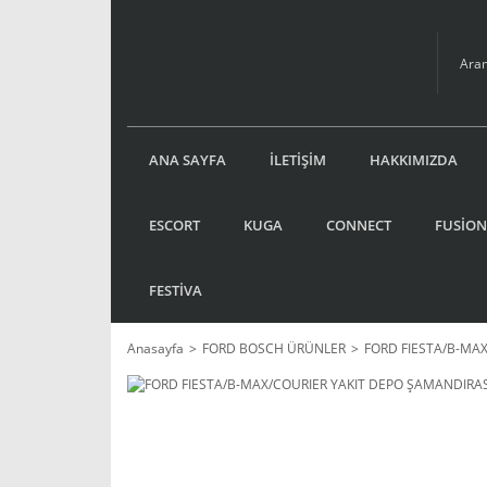
ANA SAYFA
İLETİŞİM
HAKKIMIZDA
ESCORT
KUGA
CONNECT
FUSİON
FESTİVA
Anasayfa
FORD BOSCH ÜRÜNLER
FORD FIESTA/B-MA