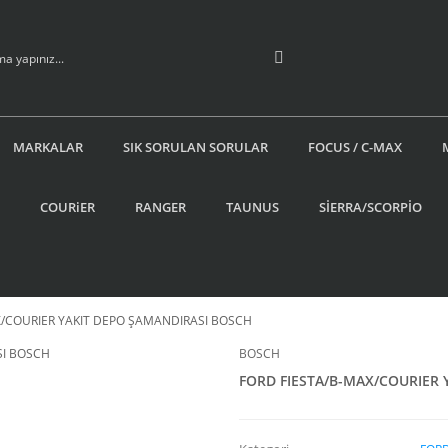
MARKALAR
SIK SORULAN SORULAR
FOCUS / C-MAX
COURiER
RANGER
TAUNUS
SİERRA/SCORPİO
X/COURIER YAKIT DEPO ŞAMANDIRASI BOSCH
BOSCH
FORD FIESTA/B-MAX/COURIER 