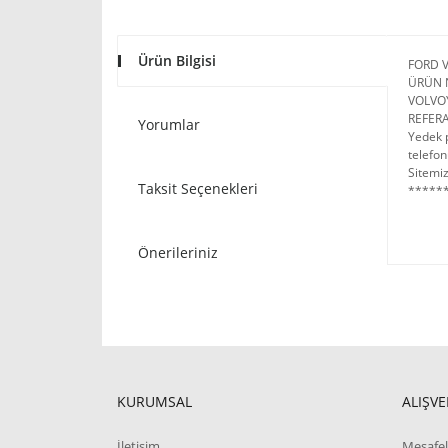
Ürün Bilgisi
FORD V
ÜRÜN 
VOLVO
REFER
Yorumlar
Yedek p
telefon
Sitemiz
Taksit Seçenekleri
******
Önerileriniz
KURUMSAL
ALIŞVE
İletişim
Mesafel