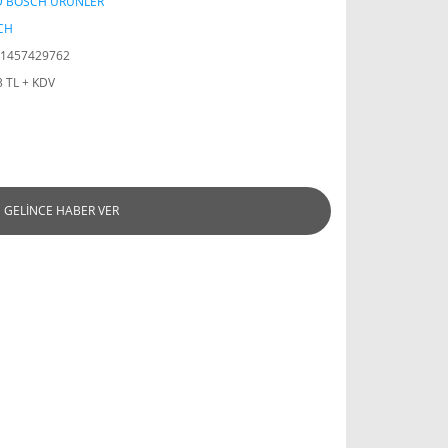
D BOSCH ÜRÜNLER
CH
1457429762
3 TL + KDV
GELİNCE HABER VER