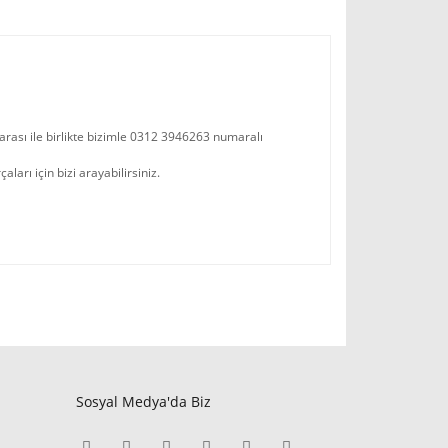
arası ile birlikte bizimle 0312 3946263 numaralı
arı için bizi arayabilirsiniz.
Sosyal Medya'da Biz