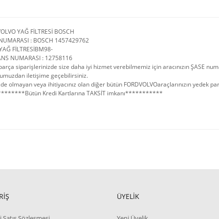
OLVO YAĞ FİLTRESİ BOSCH
NUMARASI : BOSCH 1457429762
YAĞ FİLTRESİBM98-
ANS NUMARASI : 12758116
arça siparişlerinizde size daha iyi hizmet verebilmemiz için aracınızın ŞASE num
umuzdan iletişime geçebilirsiniz.
de olmayan veya ihitiyacınız olan diğer bütün FORDVOLVOaraçlarınızın yedek parçal
*******Bütün Kredi Kartlarına TAKSİT imkanı***********
RİŞ
ÜYELİK
i Satış Sözleşmesi
Yeni Üyelik