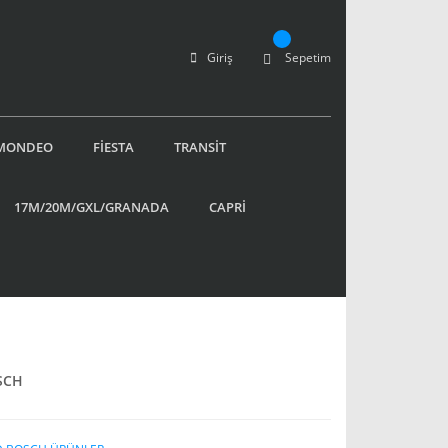
Giriş
Sepetim
MONDEO
FİESTA
TRANSİT
17M/20M/GXL/GRANADA
CAPRİ
SCH