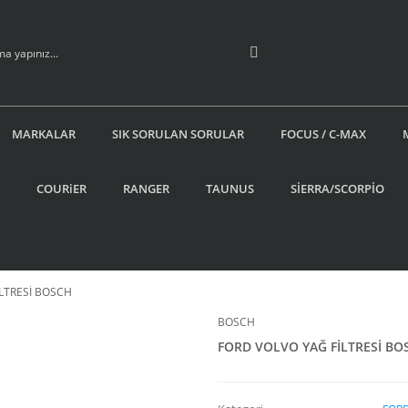
MARKALAR
SIK SORULAN SORULAR
FOCUS / C-MAX
COURiER
RANGER
TAUNUS
SİERRA/SCORPİO
LTRESİ BOSCH
BOSCH
FORD VOLVO YAĞ FİLTRESİ BO