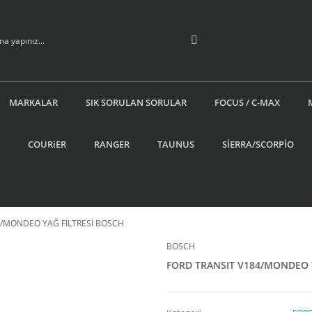
MARKALAR
SIK SORULAN SORULAR
FOCUS / C-MAX
COURiER
RANGER
TAUNUS
SİERRA/SCORPİO
4/MONDEO YAĞ FİLTRESİ BOSCH
BOSCH
FORD TRANSIT V184/MONDEO 