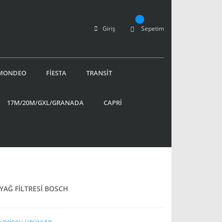
Giriş
Sepetim
MONDEO
FİESTA
TRANSİT
17M/20M/GXL/GRANADA
CAPRİ
YAĞ FİLTRESİ BOSCH