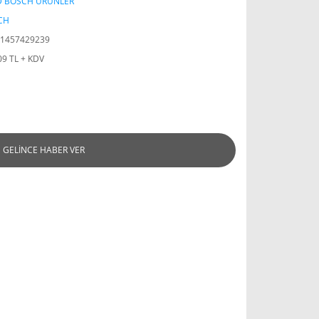
D BOSCH ÜRÜNLER
CH
1457429239
09 TL + KDV
GELİNCE HABER VER