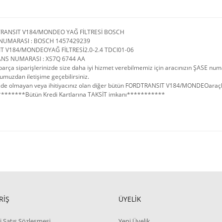
TRANSIT V184/MONDEO YAĞ FİLTRESİ BOSCH
NUMARASI : BOSCH 1457429239
T V184/MONDEOYAĞ FİLTRESİ2.0-2.4 TDCI01-06
NS NUMARASI : XS7Q 6744 AA
arça siparişlerinizde size daha iyi hizmet verebilmemiz için aracınızın ŞASE num
umuzdan iletişime geçebilirsiniz.
de olmayan veya ihitiyacınız olan diğer bütün FORDTRANSIT V184/MONDEOaraçlarını
*******Bütün Kredi Kartlarına TAKSİT imkanı***********
RİŞ
ÜYELİK
i Satış Sözleşmesi
Yeni Üyelik