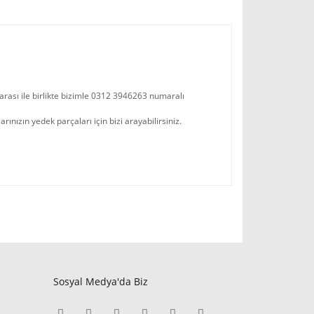
arası ile birlikte bizimle 0312 3946263 numaralı
zın yedek parçaları için bizi arayabilirsiniz.
Sosyal Medya'da Biz