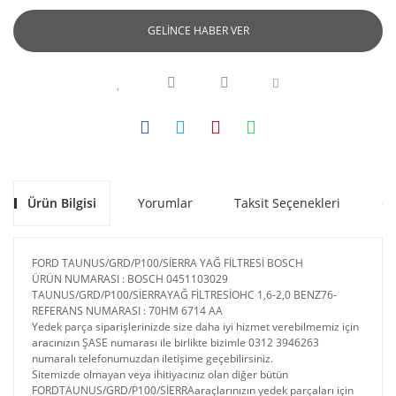
GELİNCE HABER VER
Ürün Bilgisi
Yorumlar
Taksit Seçenekleri
Ön
FORD TAUNUS/GRD/P100/SİERRA YAĞ FİLTRESİ BOSCH
ÜRÜN NUMARASI : BOSCH 0451103029
TAUNUS/GRD/P100/SİERRAYAĞ FİLTRESİOHC 1,6-2,0 BENZ76-
REFERANS NUMARASI : 70HM 6714 AA
Yedek parça siparişlerinizde size daha iyi hizmet verebilmemiz için
aracınızın ŞASE numarası ile birlikte bizimle 0312 3946263
numaralı telefonumuzdan iletişime geçebilirsiniz.
Sitemizde olmayan veya ihitiyacınız olan diğer bütün
FORDTAUNUS/GRD/P100/SİERRAaraçlarınızın yedek parçaları için