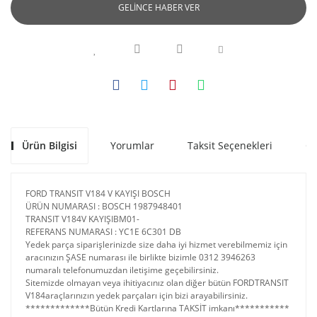
GELİNCE HABER VER
Ürün Bilgisi
Yorumlar
Taksit Seçenekleri
Ön
FORD TRANSIT V184 V KAYIŞI BOSCH
ÜRÜN NUMARASI : BOSCH 1987948401
TRANSIT V184V KAYIŞIBM01-
REFERANS NUMARASI : YC1E 6C301 DB
Yedek parça siparişlerinizde size daha iyi hizmet verebilmemiz için
aracınızın ŞASE numarası ile birlikte bizimle 0312 3946263
numaralı telefonumuzdan iletişime geçebilirsiniz.
Sitemizde olmayan veya ihitiyacınız olan diğer bütün FORDTRANSIT
V184araçlarınızın yedek parçaları için bizi arayabilirsiniz.
*************Bütün Kredi Kartlarına TAKSİT imkanı***********