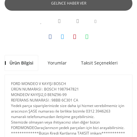
GELİNCE HABER VER
Ürün Bilgisi
Yorumlar
Taksit Seçenekleri
Ön
FORD MONDEO V KAYIŞI BOSCH
ÜRÜN NUMARASI : BOSCH 1987947821
MONDEOV KAYIŞI2,0 BENZ96-99
REFERANS NUMARASI : 98BB 6C301 CA
Yedek parça siparişlerinizde size daha iyi hizmet verebilmemiz için
aracınızın ŞASE numarası ile birlikte bizimle 0312 3946263
numaralı telefonumuzdan iletişime geçebilirsiniz.
Sitemizde olmayan veya ihitiyacınız olan diğer bütün
FORDMONDEOaraçlarınızın yedek parçaları için bizi arayabilirsiniz.
*************Bütün Kredi Kartlarına TAKSİT imkanı***********