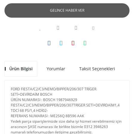
GELİNCE HABER VER
Ürün Bilgisi
Yorumlar
Taksit Seçenekleri
Ön
FORD FIESTA/C2/C3/NEMO/BIPPER/206/307 TRİGER
SETİ+DEVİRDAİM BOSCH
ÜRÜN NUMARASI : BOSCH 1987946929
FIESTA/C2/C3/NEMO/BIPPER/206/307TRİGER SETİ+DEVİRDAİM1,4
TDCİ 68 PS/1,4 HDİ02-
REFERANS NUMARASI : ME2S6Q 8B596 AAK
Yedek parça siparişlerinizde size daha iyi hizmet verebilmemiz için
aracınızın ŞASE numarası ile birlikte bizimle 0312 3946263
numaralı telefonumuzdan iletişime geçebilirsiniz.