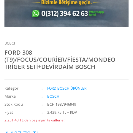
BOSCH
FORD 308
(T9)/FOCUS/COURİER/FİESTA/MONDEO
TRİGER SETİ+DEVİRDAİM BOSCH
Kategori
FORD BOSCH ÜRÜNLER
Marka
BOSCH
Stok Kodu
BCH 1987946949
Fiyat
3.439,75 TL + KDV
2.231,43 TL den başlayan taksitlerle!!