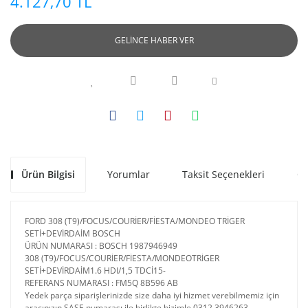
4.127,70 TL
GELİNCE HABER VER
Ürün Bilgisi
Yorumlar
Taksit Seçenekleri
Ön
FORD 308 (T9)/FOCUS/COURİER/FİESTA/MONDEO TRİGER
SETİ+DEVİRDAİM BOSCH
ÜRÜN NUMARASI : BOSCH 1987946949
308 (T9)/FOCUS/COURİER/FİESTA/MONDEOTRİGER
SETİ+DEVİRDAİM1.6 HDI/1,5 TDCİ15-
REFERANS NUMARASI : FM5Q 8B596 AB
Yedek parça siparişlerinizde size daha iyi hizmet verebilmemiz için
aracınızın ŞASE numarası ile birlikte bizimle 0312 3946263