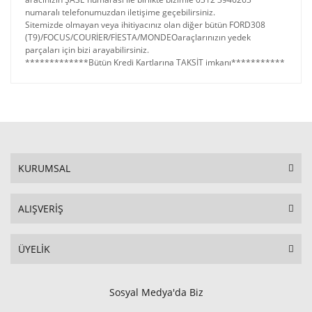
numaralı telefonumuzdan iletişime geçebilirsiniz.
Sitemizde olmayan veya ihitiyacınız olan diğer bütün FORD308
(T9)/FOCUS/COURİER/FİESTA/MONDEOaraçlarınızın yedek
parçaları için bizi arayabilirsiniz.
*************Bütün Kredi Kartlarına TAKSİT imkanı***********
KURUMSAL
ALIŞVERİŞ
ÜYELİK
Sosyal Medya'da Biz