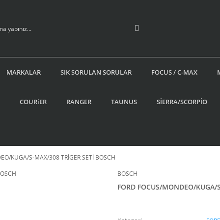
MARKALAR
SIK SORULAN SORULAR
FOCUS / C-MAX
COURiER
RANGER
TAUNUS
SİERRA/SCORPİO
O/KUGA/S-MAX/308 TRİGER SETİ BOSCH
BOSCH
FORD FOCUS/MONDEO/KUGA/S-