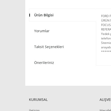
Ürün Bilgisi
FORD 
ÜRÜN 
FOCUS
REFER
Yorumlar
Yedek p
telefon
Sitemi
Taksit Seçenekleri
arayabi
******
Önerileriniz
KURUMSAL
ALIŞVE
İletişim
Mesafel