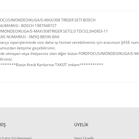
FOCUS/MONDEO/KUGA/S-MAX/308 TRİGER SETİ BOSCH
NUMARASI : BOSCH 1987948727
/MONDEO/KUGA/S-MAX/308TRİGER SETİ2,0 TDCİ/2,0HDİ03-11
ANS NUMARASI : 3M5Q 8B596 BAK
arça siparişlerinizde size daha iyi hizmet verebilmemiz için aracınızın ŞASE num
umuzdan iletişime geçebilirsiniz.
zde olmayan veya ihitiyacınız olan diğer bütün FORDFOCUS/MONDEO/KUGA/S-MAX/3
lirsiniz.
*******Bütün Kredi Kartlarına TAKSİT imkanı***********
RİŞ
ÜYELİK
i Satış Sözleşmesi
Yeni Üyelik