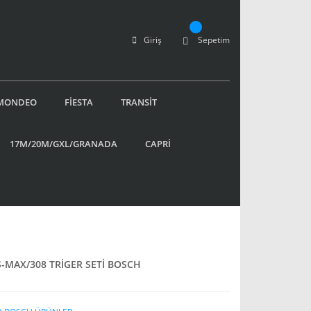
Giriş
Sepetim
MONDEO
FİESTA
TRANSİT
17M/20M/GXL/GRANADA
CAPRİ
MAX/308 TRİGER SETİ BOSCH