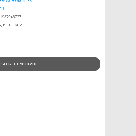
D BOSCH ÜRÜNLER
CH
1987948727
5,01 TL + KDV
GELİNCE HABER VER