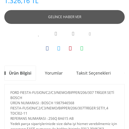
1.326,16 TL
GELİNCE HABER VER
Ürün Bilgisi
Yorumlar
Taksit Seçenekleri
Ön
FORD FIESTA-FUSION/C2/C3/NEMO/BIPPER/206/307 TRİGER SETİ
BOSCH
ÜRÜN NUMARASI : BOSCH 1987946568
FIESTA-FUSION/C2/C3/NEMO/BIPPER/206/307TRİGER SETİ1,4
TDCİ02-11
REFERANS NUMARASI : 2S6Q 8A615 AB
Yedek parça siparişlerinizde size daha iyi hizmet verebilmemiz için
aracınızın ŞASE numarası ile birlikte bizimle 0312 3946263