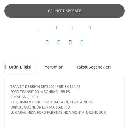
GELİNCE HABER VER
Ürün Bilgisi
Yorumlar
Taksit Seçenekleri
Ön
TRANSİT DEBRİYAJ SETİ 2014/ BİNEK 155 PS
FORD TRANSİT 2014 SONRASI 155 PS
ARKADAN ÇEKER
PİCK UP/KAMYONET TİPİ ARAÇLAR İÇİN UYGUNDUR.
ORJİNAL ÜRÜNDÜR LUK MARKADIR.Ü
LUK ARACINIZIN FORD FABRİKASINDA MONTAJ ÜRÜNÜDÜR