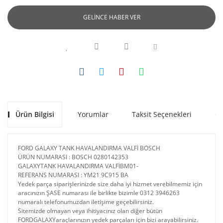
GELİNCE HABER VER
Ürün Bilgisi
Yorumlar
Taksit Seçenekleri
Ön
FORD GALAXY TANK HAVALANDIRMA VALFİ BOSCH
ÜRÜN NUMARASI : BOSCH 0280142353
GALAXYTANK HAVALANDIRMA VALFİBM01-
REFERANS NUMARASI : YM21 9C915 BA
Yedek parça siparişlerinizde size daha iyi hizmet verebilmemiz için
aracınızın ŞASE numarası ile birlikte bizimle 0312 3946263
numaralı telefonumuzdan iletişime geçebilirsiniz.
Sitemizde olmayan veya ihitiyacınız olan diğer bütün
FORDGALAXYaraçlarınızın yedek parçaları için bizi arayabilirsiniz.