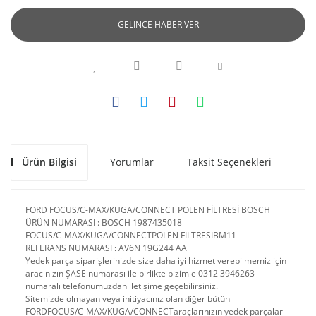
GELİNCE HABER VER
Ürün Bilgisi
Yorumlar
Taksit Seçenekleri
Ön
FORD FOCUS/C-MAX/KUGA/CONNECT POLEN FİLTRESİ BOSCH
ÜRÜN NUMARASI : BOSCH 1987435018
FOCUS/C-MAX/KUGA/CONNECTPOLEN FİLTRESİBM11-
REFERANS NUMARASI : AV6N 19G244 AA
Yedek parça siparişlerinizde size daha iyi hizmet verebilmemiz için
aracınızın ŞASE numarası ile birlikte bizimle 0312 3946263
numaralı telefonumuzdan iletişime geçebilirsiniz.
Sitemizde olmayan veya ihitiyacınız olan diğer bütün
FORDFOCUS/C-MAX/KUGA/CONNECTaraçlarınızın yedek parçaları