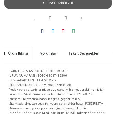
GELİNCE HABER VER
Ürün Bilgisi
Yorumlar
Taksit Seçenekleri
Ön
FORD FIESTA-KA POLEN FİLTRESİ BOSCH
ÜRÜN NUMARASI : BOSCH 1987432306
FIESTA-KAPOLEN FİLTRESİBM95-
REFERANS NUMARASI : ME96FJ 16N619 AB
Yedek parça siparişlerinizde size daha iyi hizmet verebilmemiz için
aracınızın ŞASE numarası ile birlikte bizimle 0312 3946263
numaralı telefonumuzdan iletişime geçebilirsiniz.
Sitemizde olmayan veya ihitiyacınız olan diğer bütün FORDFIESTA-
KAaraçlarınızın yedek parçaları için bizi arayabilirsiniz.
*************Bütün Kredi Kartlarına TAKSİT imkanı***********