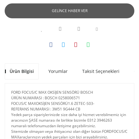
GELİNCE HABER VER
Ürün Bilgisi
Yorumlar
Taksit Seçenekleri
Ön
FORD FOCUS/C MAX OKSİJEN SENSÖRÜ BOSCH
ÜRÜN NUMARASI : BOSCH 0258006571
FOCUS/C MAXOKSİJEN SENSÖRÜ1.6 ZETEC-S03-
REFERANS NUMARASI : 3M51 9G444 CB
Yedek parça siparişlerinizde size daha iyi hizmet verebilmemiz için
aracınızın ŞASE numarası ile birlikte bizimle 0312 3946263
numaralı telefonumuzdan iletişime geçebilirsiniz.
Sitemizde olmayan veya ihitiyacınız olan diğer bütün FORDFOCUS/C
MAXaraçlarınızın yedek parçaları için bizi arayabilirsiniz.