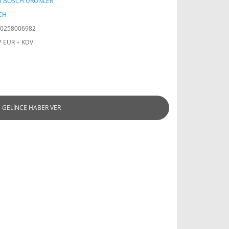
D BOSCH ÜRÜNLER
CH
0258006982
7 EUR + KDV
GELİNCE HABER VER