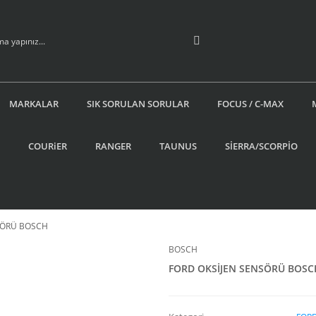
MARKALAR
SIK SORULAN SORULAR
FOCUS / C-MAX
COURiER
RANGER
TAUNUS
SİERRA/SCORPİO
SÖRÜ BOSCH
BOSCH
FORD OKSİJEN SENSÖRÜ BOSC