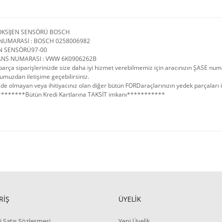
OKSİJEN SENSÖRÜ BOSCH
NUMARASI : BOSCH 0258006982
EN SENSÖRÜ97-00
ANS NUMARASI : VWW 6K0906262B
arça siparişlerinizde size daha iyi hizmet verebilmemiz için aracınızın ŞASE num
umuzdan iletişime geçebilirsiniz.
de olmayan veya ihitiyacınız olan diğer bütün FORDaraçlarınızın yedek parçaları içi
*******Bütün Kredi Kartlarına TAKSİT imkanı***********
RİŞ
ÜYELİK
i Satış Sözleşmesi
Yeni Üyelik