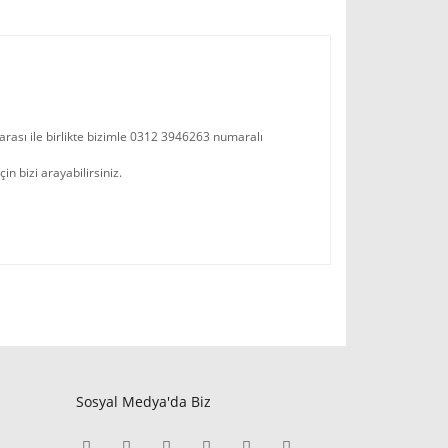
arası ile birlikte bizimle 0312 3946263 numaralı
n bizi arayabilirsiniz.
Sosyal Medya'da Biz