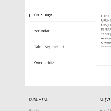
Ürün Bilgisi
FORD 
ÜRÜN 
OKSİJ
REFER
Yorumlar
Yedek p
telefon
Sitemiz
Taksit Seçenekleri
******
Önerileriniz
KURUMSAL
ALIŞVE
İletişim
Mesafel