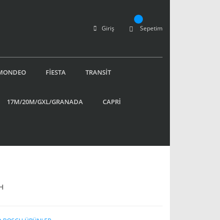
Giriş
Sepetim
MONDEO
FİESTA
TRANSİT
17M/20M/GXL/GRANADA
CAPRİ
H