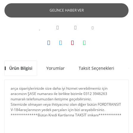
GELİNCE HABER VER
Ürün Bilgisi
Yorumlar
Taksit Seçenekleri
Ön
arça siparişlerinizde size daha iyi hizmet verebilmemiz için
aracınızın ŞASE numarası ile birlikte bizimle 0312 3946263
numaralı telefonumuzdan iletişime geçebilirsiniz.
Sitemizde olmayan veya ihitiyacınız olan diğer bütün FORDTRANSIT
V-184araçlarınızın yedek parçaları için bizi arayabilirsiniz.
*************Bütün Kredi Kartlarına TAKSİT imkanı***********