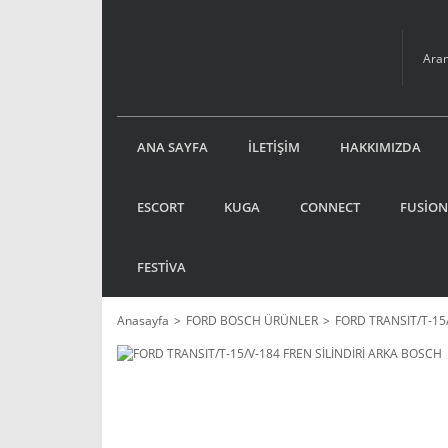
ANA SAYFA
İLETİŞİM
HAKKIMIZDA
ESCORT
KUGA
CONNECT
FUSİON
FESTİVA
Anasayfa
FORD BOSCH ÜRÜNLER
FORD TRANSIT/T-15