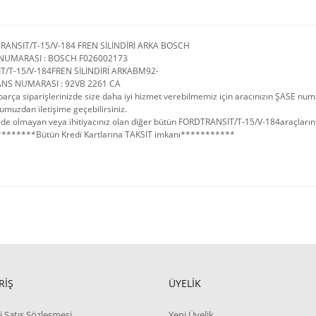
RANSIT/T-15/V-184 FREN SİLİNDİRİ ARKA BOSCH
NUMARASI : BOSCH F026002173
T/T-15/V-184FREN SİLİNDİRİ ARKABM92-
NS NUMARASI : 92VB 2261 CA
arça siparişlerinizde size daha iyi hizmet verebilmemiz için aracınızın ŞASE num
umuzdan iletişime geçebilirsiniz.
de olmayan veya ihitiyacınız olan diğer bütün FORDTRANSIT/T-15/V-184araçlarınızın
*******Bütün Kredi Kartlarına TAKSİT imkanı***********
RİŞ
ÜYELİK
i Satış Sözleşmesi
Yeni Üyelik