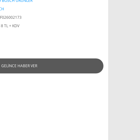
D BOSCH ÜRÜNLER
CH
F026002173
18 TL + KDV
GELİNCE HABER VER