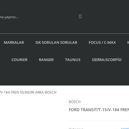
MARKALAR
SIK SORULAN SORULAR
FOCUS / C-MAX
COURiER
RANGER
TAUNUS
SİERRA/SCORPİO
/V-184 FREN SİLİNDİRİ ARKA BOSCH
BOSCH
FORD TRANSIT/T-15/V-184 FRE