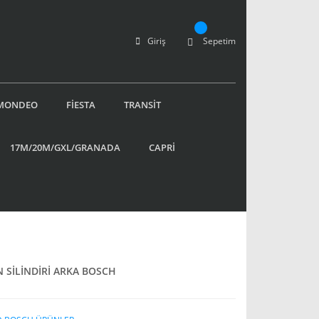
Giriş
Sepetim
MONDEO
FİESTA
TRANSİT
17M/20M/GXL/GRANADA
CAPRİ
N SİLİNDİRİ ARKA BOSCH