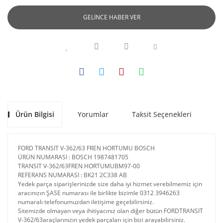
GELİNCE HABER VER
Ürün Bilgisi
Yorumlar
Taksit Seçenekleri
Ön
FORD TRANSIT V-362/63 FREN HORTUMU BOSCH
ÜRÜN NUMARASI : BOSCH 1987481705
TRANSIT V-362/63FREN HORTUMUBM97-00
REFERANS NUMARASI : BK21 2C338 AB
Yedek parça siparişlerinizde size daha iyi hizmet verebilmemiz için
aracınızın ŞASE numarası ile birlikte bizimle 0312 3946263
numaralı telefonumuzdan iletişime geçebilirsiniz.
Sitemizde olmayan veya ihitiyacınız olan diğer bütün FORDTRANSIT
V-362/63araçlarınızın yedek parçaları için bizi arayabilirsiniz.