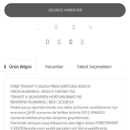
GELİNCE HABER VER
Ürün Bilgisi
Yorumlar
Taksit Seçenekleri
Ön
FORD TRANSIT V-362/63 FREN HORTUMU BOSCH
ÜRÜN NUMARASI : BOSCH 1987481704
TRANSIT V-362/63FREN HORTUMUBM97-00
REFERANS NUMARASI : BK31 2C338 EA
Yedek parça siparişlerinizde size daha iyi hizmet verebilmemiz için
aracınızın ŞASE numarası ile birlikte bizimle 0312 3946263
numaralı telefonumuzdan iletişime geçebilirsiniz.
Sitemizde olmayan veya ihitiyacınız olan diğer bütün FORDTRANSIT
V-362/63araçlarınızın yedek parçaları için bizi arayabilirsiniz.