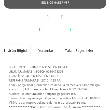
GELİNCE HABER VER
Ürün Bilgisi
Yorumlar
Taksit Seçenekleri
Ön
FORD TRANSİT V184 FREN DİSKİ ÖN BOSCH
ÜRÜN NUMARASI : BOSCH 0986478303
TRANSİT V184FREN DİSKİ ÖN2.4 D01-06
REFERANS NUMARASI : 2C16 1125 AA
Yedek parça siparişlerinizde size daha iyi hizmet verebilmemiz için
aracınızın ŞASE numarası ile birlikte bizimle 0312 3946263
numaralı telefonumuzdan iletişime geçebilirsiniz.
Sitemizde olmayan veya ihitiyacınız olan diğer bütün FORDTRANSİT
V184araçlarınızın yedek parçaları için bizi arayabilirsiniz.
*************Bütün Kredi Kartlarına TAKSİT imkanı***********