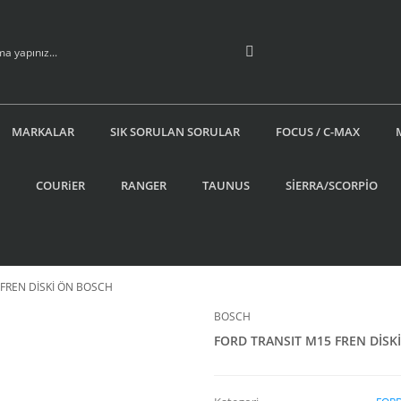
MARKALAR
SIK SORULAN SORULAR
FOCUS / C-MAX
COURiER
RANGER
TAUNUS
SİERRA/SCORPİO
FREN DİSKİ ÖN BOSCH
BOSCH
FORD TRANSIT M15 FREN DİSK