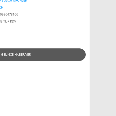
D BOSCH ÜRÜNLER
CH
0986478166
83 TL + KDV
GELİNCE HABER VER