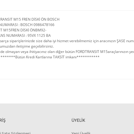
RANSIT M15 FREN DİSKİ ÖN BOSCH
NUMARASI : BOSCH 0986478166
IT M15FREN DİSKİ ÖNBM92-
NS NUMARASI : 95VX 1125 BA
arça siparişlerinizde size daha iyi hizmet verebilmemiz için aracınızın ŞASE num
umuzdan iletişime geçebilirsiniz.
de olmayan veya ihitiyacınız olan diğer bütün FORDTRANSIT M15araçlarınızın yedek 
*******Bütün Kredi Kartlarına TAKSİT imkanı***********
RİŞ
ÜYELİK
i Satış Sözleşmesi
Yeni Üyelik