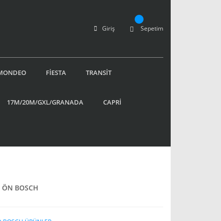
Giriş
Sepetim
MONDEO
FİESTA
TRANSİT
17M/20M/GXL/GRANADA
CAPRİ
İ ÖN BOSCH