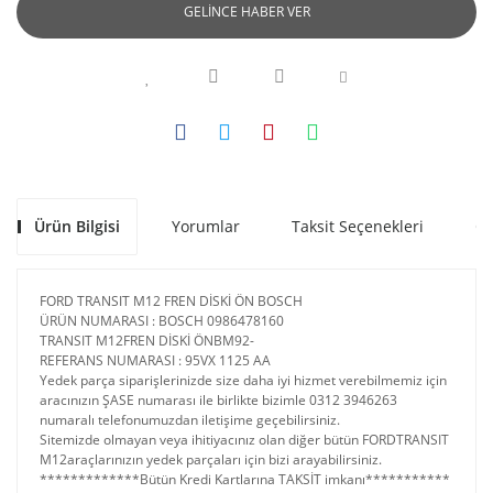
GELİNCE HABER VER
Ürün Bilgisi
Yorumlar
Taksit Seçenekleri
Ön
FORD TRANSIT M12 FREN DİSKİ ÖN BOSCH
ÜRÜN NUMARASI : BOSCH 0986478160
TRANSIT M12FREN DİSKİ ÖNBM92-
REFERANS NUMARASI : 95VX 1125 AA
Yedek parça siparişlerinizde size daha iyi hizmet verebilmemiz için
aracınızın ŞASE numarası ile birlikte bizimle 0312 3946263
numaralı telefonumuzdan iletişime geçebilirsiniz.
Sitemizde olmayan veya ihitiyacınız olan diğer bütün FORDTRANSIT
M12araçlarınızın yedek parçaları için bizi arayabilirsiniz.
*************Bütün Kredi Kartlarına TAKSİT imkanı***********