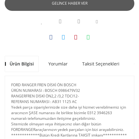
GELİNCE HABER VER
Ürün Bilgisi
Yorumlar
Taksit Seçenekleri
Ön
FORD RANGER FREN DİSKİ ÖN BOSCH
ÜRÜN NUMARASI : BOSCH 0986479V32
RANGERFREN DİSKİ ÖN2,2 /3,2 TDCI12-
REFERANS NUMARASI : AB31 1125 AC
Yedek parça siparişlerinizde size daha iyi hizmet verebilmemiz için
aracınızın ŞASE numarası ile birlikte bizimle 0312 3946263
numaralı telefonumuzdan iletişime geçebilirsiniz.
Sitemizde olmayan veya ihitiyacınız olan diğer bütün
FORDRANGERaraçlarınızın yedek parçaları için bizi arayabilirsiniz.
*************Bütün Kredi Kartlarına TAKSİT imkanı***********