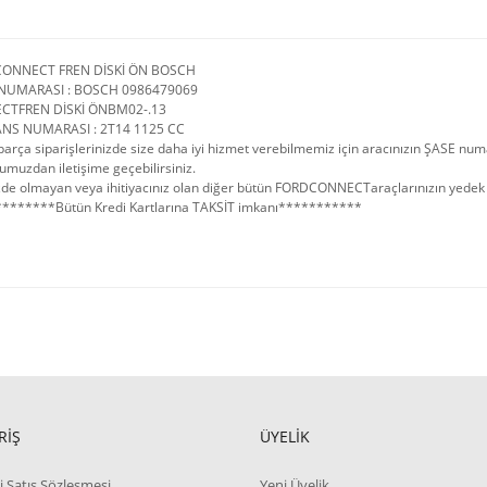
CONNECT FREN DİSKİ ÖN BOSCH
NUMARASI : BOSCH 0986479069
CTFREN DİSKİ ÖNBM02-.13
NS NUMARASI : 2T14 1125 CC
arça siparişlerinizde size daha iyi hizmet verebilmemiz için aracınızın ŞASE num
umuzdan iletişime geçebilirsiniz.
de olmayan veya ihitiyacınız olan diğer bütün FORDCONNECTaraçlarınızın yedek par
*******Bütün Kredi Kartlarına TAKSİT imkanı***********
RİŞ
ÜYELİK
i Satış Sözleşmesi
Yeni Üyelik