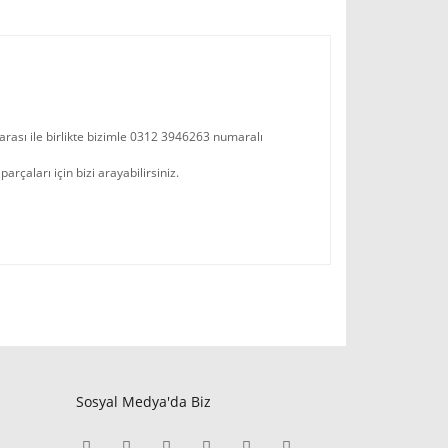
arası ile birlikte bizimle 0312 3946263 numaralı
çaları için bizi arayabilirsiniz.
Sosyal Medya'da Biz