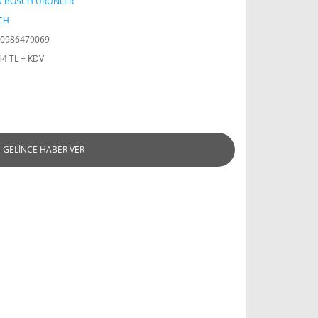
D BOSCH ÜRÜNLER
CH
0986479069
14 TL + KDV
GELİNCE HABER VER