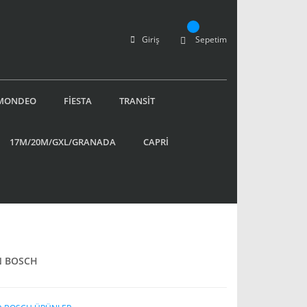
Giriş
Sepetim
MONDEO
FİESTA
TRANSİT
17M/20M/GXL/GRANADA
CAPRİ
N BOSCH