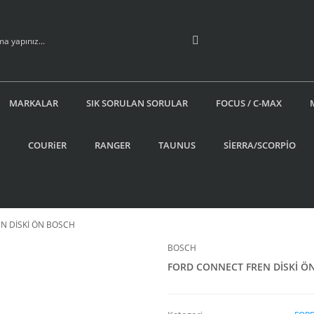
MARKALAR
SIK SORULAN SORULAR
FOCUS / C-MAX
COURiER
RANGER
TAUNUS
SİERRA/SCORPİO
N DİSKİ ÖN BOSCH
BOSCH
FORD CONNECT FREN DİSKİ Ö