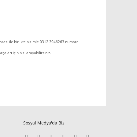
arası ile birlikte bizimle 0312 3946263 numaralı
ları için bizi arayabilirsiniz.
Sosyal Medya'da Biz