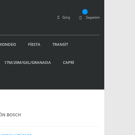
Giriş
Sepetim
MONDEO
FİESTA
TRANSİT
17M/20M/GXL/GRANADA
CAPRİ
 ÖN BOSCH