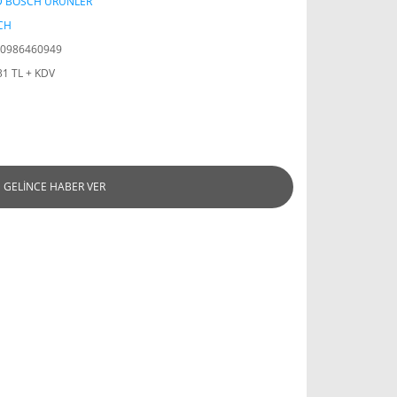
D BOSCH ÜRÜNLER
CH
0986460949
31 TL + KDV
GELİNCE HABER VER