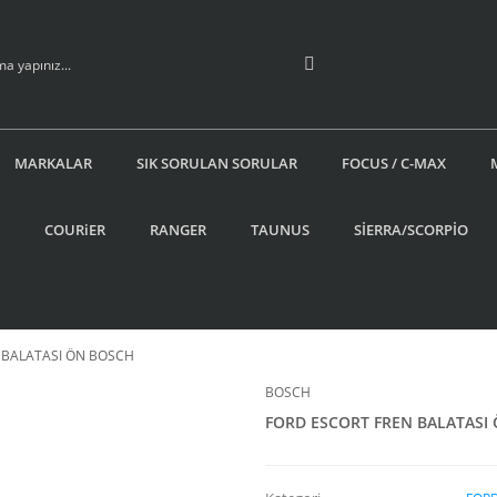
MARKALAR
SIK SORULAN SORULAR
FOCUS / C-MAX
COURiER
RANGER
TAUNUS
SİERRA/SCORPİO
 BALATASI ÖN BOSCH
BOSCH
FORD ESCORT FREN BALATASI