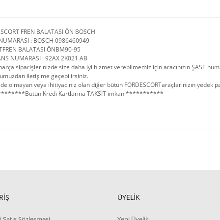
ESCORT FREN BALATASI ÖN BOSCH
NUMARASI : BOSCH 0986460949
TFREN BALATASI ÖNBM90-95
NS NUMARASI : 92AX 2K021 AB
arça siparişlerinizde size daha iyi hizmet verebilmemiz için aracınızın ŞASE num
umuzdan iletişime geçebilirsiniz.
de olmayan veya ihitiyacınız olan diğer bütün FORDESCORTaraçlarınızın yedek parça
*******Bütün Kredi Kartlarına TAKSİT imkanı***********
RİŞ
ÜYELİK
i Satış Sözleşmesi
Yeni Üyelik