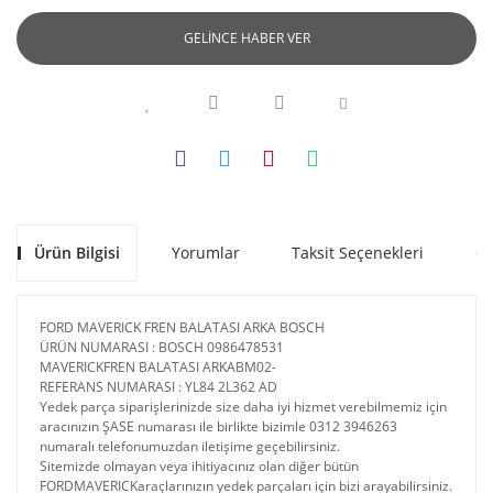
GELİNCE HABER VER
Ürün Bilgisi
Yorumlar
Taksit Seçenekleri
Ön
FORD MAVERICK FREN BALATASI ARKA BOSCH
ÜRÜN NUMARASI : BOSCH 0986478531
MAVERICKFREN BALATASI ARKABM02-
REFERANS NUMARASI : YL84 2L362 AD
Yedek parça siparişlerinizde size daha iyi hizmet verebilmemiz için
aracınızın ŞASE numarası ile birlikte bizimle 0312 3946263
numaralı telefonumuzdan iletişime geçebilirsiniz.
Sitemizde olmayan veya ihitiyacınız olan diğer bütün
FORDMAVERICKaraçlarınızın yedek parçaları için bizi arayabilirsiniz.