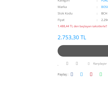
Kategori
FOR
Marka
BOS
Stok Kodu
BCH 
Fiyat
2.29
1.488,44 TL den başlayan taksitlerle!!
2.753,30 TL
Karşılaştır
Paylaş :