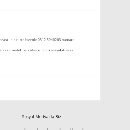
arası ile birlikte bizimle 0312 3946263 numaralı
zın yedek parçaları için bizi arayabilirsiniz.
Sosyal Medya'da Biz