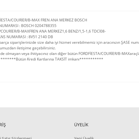
FİESTA/COURİER/B-MAX FREN ANA MERKEZ BOSCH
NUMARASI : BOSCH 0204788355
/COURİER/B-MAXFREN ANA MERKEZ1,6 BENZ/1,5-1,6 TDCİ08-
NS NUMARASI : 8V51 2140 DB
arça siparişlerinizde size daha iyi hizmet verebilmemiz için aracınızın ŞASE num
umuzdan iletişime geçebilirsiniz.
de olmayan veya ihitiyacınız olan diğer bütün FORDFİESTA/COURİER/B-MAXaraçlarını
*******Bütün Kredi Kartlarına TAKSİT imkanı***********
RİŞ
ÜYELİK
i Satış Sözleşmesi
Yeni Üyelik