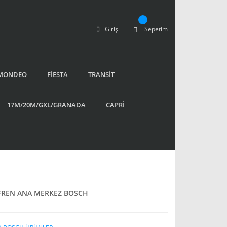
Giriş
Sepetim
MONDEO
FİESTA
TRANSİT
17M/20M/GXL/GRANADA
CAPRİ
 FREN ANA MERKEZ BOSCH