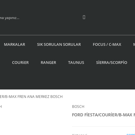
MARKALAR
SIK SORULAN SORULAR
FOCUS / C-MAX
COURiER
RANGER
TAUNUS
SİERRA/SCORPİO
İER/B-MAX FREN ANA MERKEZ BOSCH
BOSCH
FORD FİESTA/COURİER/B-MAX