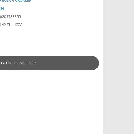
D BOSCH ÜRÜNLER
CH
0204788355
4,42 TL + KDV
GELİNCE HABER VER