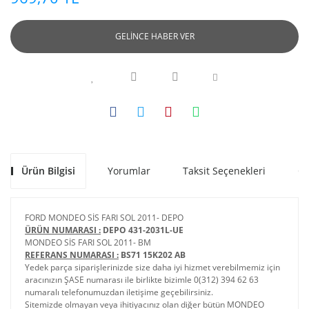
GELİNCE HABER VER
Ürün Bilgisi
Yorumlar
Taksit Seçenekleri
Ön
FORD MONDEO SİS FARI SOL 2011- DEPO
ÜRÜN NUMARASI :
DEPO 431-2031L-UE
MONDEO SİS FARI SOL 2011- BM
REFERANS NUMARASI :
BS71 15K202 AB
Yedek parça siparişlerinizde size daha iyi hizmet verebilmemiz için
aracınızın ŞASE numarası ile birlikte bizimle 0(312) 394 62 63
numaralı telefonumuzdan iletişime geçebilirsiniz.
Sitemizde olmayan veya ihitiyacınız olan diğer bütün MONDEO